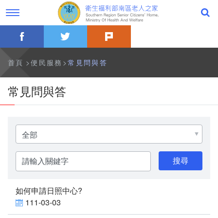
跳
過
到
字
主
型
要
切
facebook
twitter
plurk
內
換，
公告事項
容
社
群
分
最新消息
首頁
便民服務
常見問與答
享
工
具
一般公告
常見問與答
列
活動訊息
選
影音專區
擇
分
類
關
關於本家
鍵
字
歷史沿革
如何申請日照中心?
111-03-03
本家簡介