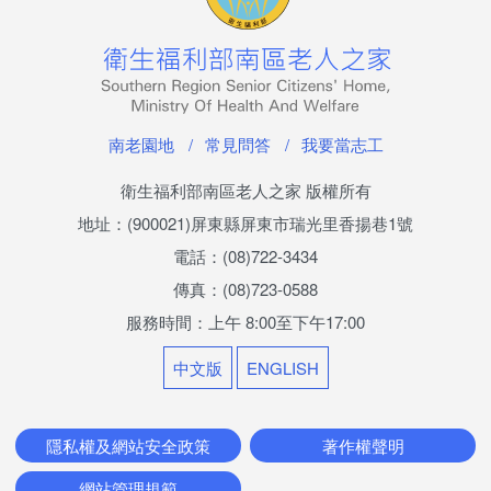
最新消息
兒少活動成果
榮譽榜
南老園地
常見問答
我要當志工
兒少權益專區
衛生福利部南區老人之家 版權所有
社區照顧服務
地址：(900021)屏東縣屏東市瑞光里香揚巷1號
電話：(08)722-3434
香揚日間照顧中心
傳真：(08)723-0588
服務時間：上午 8:00至下午17:00
機構喘息服務
中文版
ENGLISH
家屬照顧者支持服務
悅齡學苑(社區安心幸福學堂)
隱私權及網站安全政策
著作權聲明
網站管理規範
長青學苑 社區照顧關懷據點(南老據點)