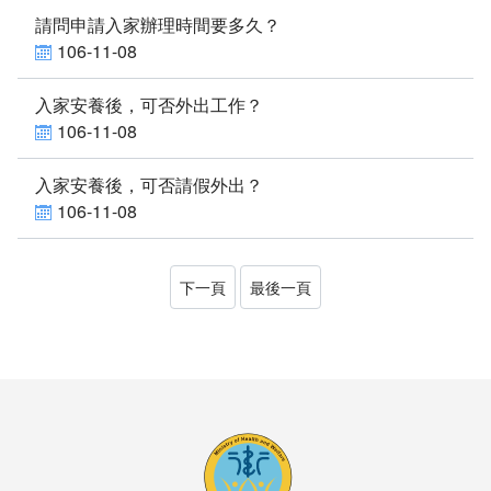
南老刊物
請問申請入家辦理時間要多久？
106-11-08
服務專區
入家安養後，可否外出工作？
老人安置服務
106-11-08
公費安置條件及申請流程
入家安養後，可否請假外出？
106-11-08
服務內容
長輩生活點滴
下一頁
最後一頁
兒少安置服務
少年教養科簡介
專業服務