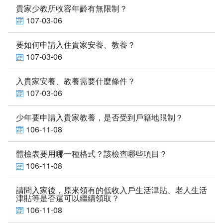
貴家少教所收容年齡有無限制？
環境介紹
107-03-06
院區大樓
要如何申請入住貴家安養、教養？
107-03-06
創心園地
入貴家安養、教養需要什麼條件？
室內環境
107-03-06
首長簡介
少年要申請入貴家教養，是否受到戶籍地限制？
106-11-08
組織編制
體檢表要用哪一種格式？該檢查哪些項目？
服務願景及未來展望
106-11-08
聯絡方式
請問入家後，原來領有的低收入戶生活津貼、老人生活
津貼等是否還可以繼續領取？
交通資訊
106-11-08