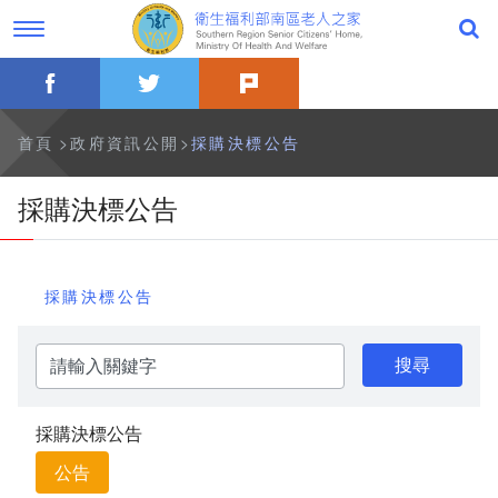
跳
過
到
字
主
型
要
切
facebook
twitter
plurk
內
換，
公告事項
容
社
群
分
最新消息
首頁
政府資訊公開
採購決標公告
享
工
具
一般公告
採購決標公告
列
活動訊息
採購決標公告
影音專區
請
關於本家
輸
入
關
歷史沿革
鍵
採購決標公告
字
本家簡介
公告