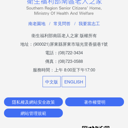
南老刊物
服務專區
南老園地
常見問答
我要當志工
老人安置服務
衛生福利部南區老人之家 版權所有
地址：(900021)屏東縣屏東市瑞光里香揚巷1號
公費安置條件及申請流程
電話：(08)722-3434
服務內容
傳真：(08)723-0588
服務時間：上午 8:00至下午17:00
長輩生活點滴
中文版
ENGLISH
兒少安置服務
少年教養科簡介
隱私權及網站安全政策
著作權聲明
網站管理規範
專業服務