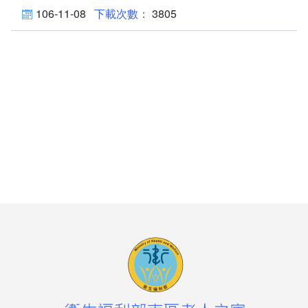
106-11-08
3805
環境介紹
院區大樓
創心園地
室內環境
首長簡介
組織編制
服務願景及未來展望
聯絡方式
交通資訊