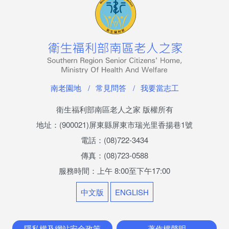
南老刊物
服務專區
老人安置服務
公費安置條件及申請流程
南老園地
常見問答
我要當志工
服務內容
衛生福利部南區老人之家 版權所有
地址：(900021)屏東縣屏東市瑞光里香揚巷1號
長輩生活點滴
電話：(08)722-3434
傳真：(08)723-0588
兒少安置服務
服務時間：上午 8:00至下午17:00
少年教養科簡介
中文版
ENGLISH
專業服務
隱私權及網站安全政策
著作權聲明