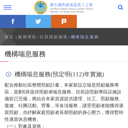
跳
過
到
字
主
型
要
切
facebook
twitter
plurk
內
換，
公告事項
容
社
群
分
最新消息
首頁
服務專區
社區照顧服務
機構喘息服務
享
工
具
一般公告
機構喘息服務
列
活動訊息
機構喘息服務(預定明(112)年實施)
影音專區
配合推動社區整體照顧計畫，本家新設立喘息照顧服務專
關於本家
區，規劃6床提供照顧者喘息服務。目前該照顧專區設施設
備皆已完備，將結合本家資源提供護理、社工、照顧服務、
歷史沿革
復健、社團活動、營養…等各項服務，讓受照顧者能獲得適
當照顧，亦紓解家庭照顧者長期照顧的身心壓力，獲得暫時
本家簡介
性適當休息機會。
（一）對象及資格：