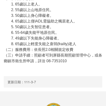
65歲以上老人。
環境介紹
55歲以上山地原住民。
50歲以上身心障礙者。
院區大樓
65歲以上僅IADL需協助之獨居老人。
50歲以上失智症患者。
創心園地
55-64歲失能平地原住民。
49歲以下失能身心障礙者。
室內環境
65歲以上輕度失能之衰弱(frailty)老人
（二）服務費用：依長照2.0相關規定收費
首長簡介
（三）申請手續：照顧者可到屏縣長期照顧管理中心，或各
鄉鎮市衛生所申請，詳洽 08-7351010
組織編制
服務願景及未來展望
更新日期：111-3-7
聯絡方式
交通資訊