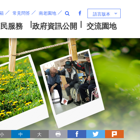
箱
常見問答
南老園地
語言版本
列印
facebook
twitter
plurk
小
中
大