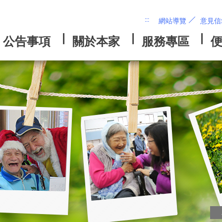
:::
網站導覽
意見信
略
過