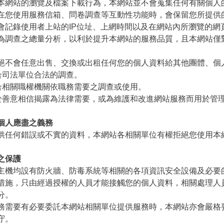
網站的瀏覽及檔案下載行為，本網站並不會蒐集任何有關個人
您使用服務信箱、問卷調查等互動性功能時，會保留您所提供
記錄使用者上站的IP位址、上網時間以及在網站內所瀏覽的網
為調查之總量分析，以利於提升本網站的服務品質，且本網站僅
。
不會任意出售、交換或出租任何您的個人資料給其他團體、個
合司法單位合法的調查。
合相關職權機關依職務需要之調查或使用。
於善意相信揭露為法律需要，或為維護和改進網站服務而用於管
個人應盡之義務
任何錯誤或不實的資料，本網站各相關單位有權拒絕您使用本
之保護
機均設有防火牆、防毒系統等相關的各項資訊安全設備及必要
措施，只由經過授權的人員才能接觸您的個人資料，相關處理人
分。
需要有必要委託本網站相關單位提供服務時，本網站亦會嚴格
守。