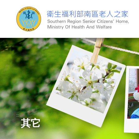
跳
到
主
要
內
容
:::
其它