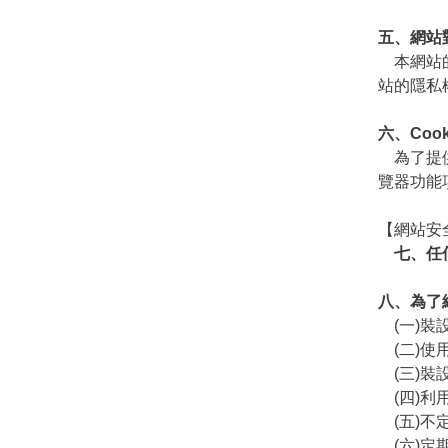
五、網站
本網站的
站的隱私
六、Coo
為了提供
覽器功能
【網站安
七、任何
八、為了
(一)裝
(二)使
(三)裝
(四)利
(五)不
(六)定