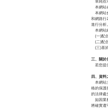
單純在本
本網站在
本網站會
和網路行
進行分析
本網站絕
(一)配
(二)配
(三)基
三、關於
若您提供
四、資料
本網站主
格的保護
的法律處
如因業務
將確實遵