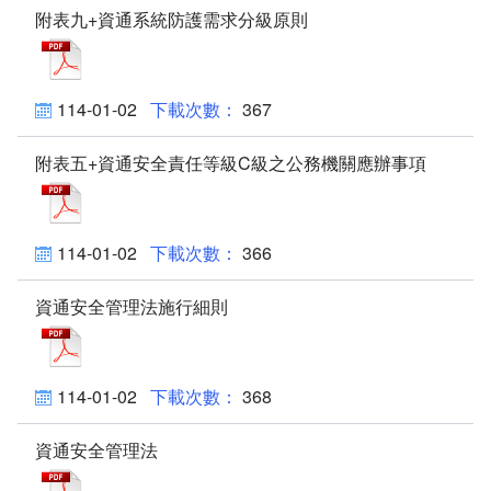
南老刊物
附表九+資通系統防護需求分級原則
附表九+資通系統防護需求分級原則_PDF檔案下載(
服務專區
114-01-02
367
老人安置服務
附表五+資通安全責任等級C級之公務機關應辦事項
公費安置條件及申請流程
附表五+資通安全責任等級C級之公務機關應辦事項_P
服務內容
114-01-02
366
長輩生活點滴
資通安全管理法施行細則
資通安全管理法施行細則 _PDF檔案下載(另開新視窗
兒少安置服務
少年教養科簡介
114-01-02
368
專業服務
資通安全管理法
資通安全管理法_PDF檔案下載(另開新視窗)