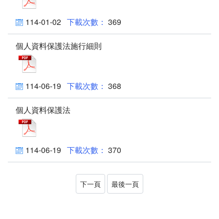
最新消息
114-01-02
369
兒少活動成果
個人資料保護法施行細則
榮譽榜
個人資料保護法施行細則_PDF檔案下載(另開新視窗)
兒少權益專區
114-06-19
368
社區照顧服務
個人資料保護法
個人資料保護法_PDF檔案下載(另開新視窗)
香揚日間照顧中心
機構喘息服務
114-06-19
370
家屬照顧者支持服務
下一頁
最後一頁
悅齡學苑(社區安心幸福學堂)
長青學苑 社區照顧關懷據點(南老據點)