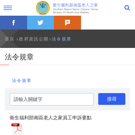
跳
過
到
字
主
型
要
切
facebook
twitter
plurk
內
換，
公告事項
容
社
群
分
最新消息
首頁
政府資訊公開
法令規章
享
工
具
一般公告
法令規章
列
活動訊息
法令規章
影音專區
請
關於本家
輸
入
關
歷史沿革
鍵
衛生福利部南區老人之家員工申訴要點
字
衛生福利部南區老人之家員工申訴要點_PDF檔案下載
本家簡介