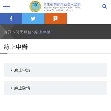
跳
過
到
字
主
型
要
切
facebook
twitter
plurk
內
換，
公告事項
容
社
群
分
最新消息
首頁
便民服務
線上申辦
享
工
具
一般公告
線上申辦
列
活動訊息
影音專區
線上申請
關於本家
線上陳情
歷史沿革
本家簡介