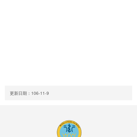
環境介紹
院區大樓
創心園地
室內環境
首長簡介
組織編制
更新日期：106-11-9
服務願景及未來展望
聯絡方式
交通資訊