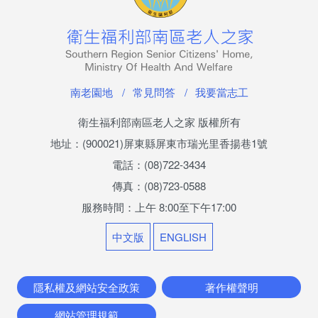
南老刊物
服務專區
老人安置服務
南老園地
常見問答
我要當志工
公費安置條件及申請流程
衛生福利部南區老人之家 版權所有
地址：(900021)屏東縣屏東市瑞光里香揚巷1號
服務內容
電話：(08)722-3434
長輩生活點滴
傳真：(08)723-0588
服務時間：上午 8:00至下午17:00
兒少安置服務
中文版
ENGLISH
少年教養科簡介
專業服務
隱私權及網站安全政策
著作權聲明
網站管理規範