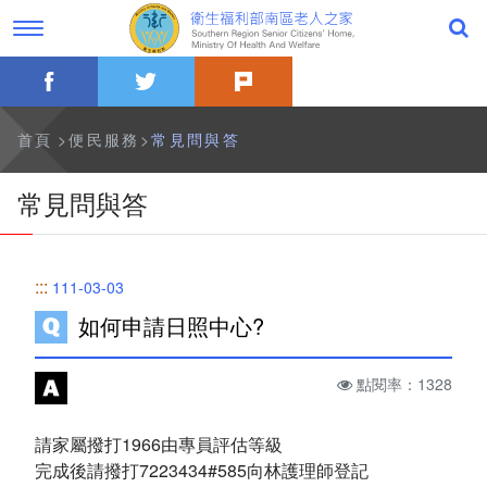
跳
過
到
字
主
型
要
切
facebook
twitter
plurk
內
換，
公告事項
容
社
群
分
最新消息
首頁
便民服務
常見問與答
享
工
具
一般公告
常見問與答
列
活動訊息
:::
111-03-03
影音專區
如何申請日照中心?
關於本家
點閱率：1328
歷史沿革
請家屬撥打1966由專員評估等級
本家簡介
完成後請撥打7223434#585向林護理師登記