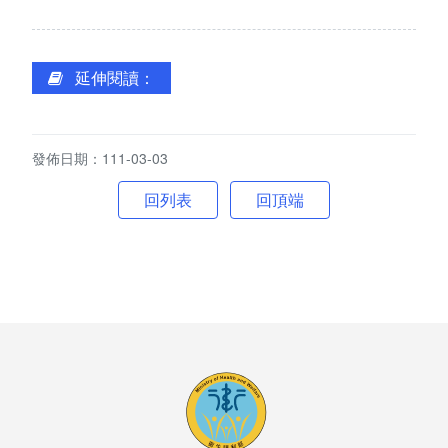
環境介紹
院區大樓
延伸閱讀：
創心園地
發佈日期：111-03-03
室內環境
回頂端
首長簡介
組織編制
服務願景及未來展望
聯絡方式
交通資訊