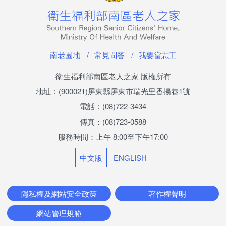
南老刊物
服務專區
南老園地
常見問答
我要當志工
老人安置服務
衛生福利部南區老人之家 版權所有
公費安置條件及申請流程
地址：(900021)屏東縣屏東市瑞光里香揚巷1號
服務內容
電話：(08)722-3434
傳真：(08)723-0588
長輩生活點滴
服務時間：上午 8:00至下午17:00
兒少安置服務
中文版
ENGLISH
少年教養科簡介
隱私權及網站安全政策
著作權聲明
專業服務
網站管理規範