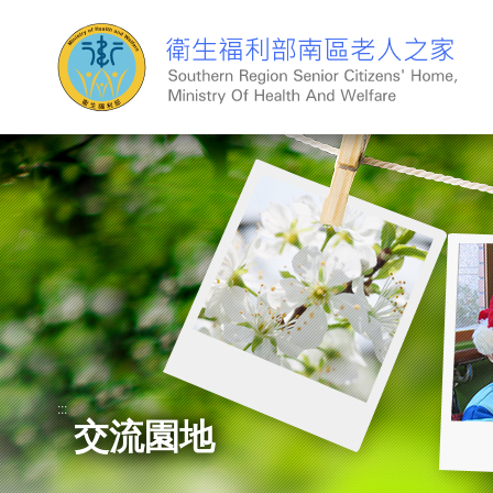
跳
到
主
要
內
容
:::
交流園地