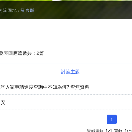
字
交流園地
留言版
型
切
版
換
社
群
分
發表回應篇數共：2篇
享
工
討論主題
具
列
詢入家申請進度查詢中不知為何? 查無資料
家安
1
資料筆數【2】頁數【1/