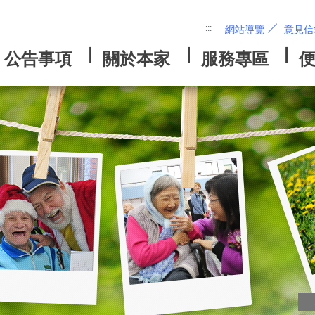
:::
網站導覽
意見信
略
過