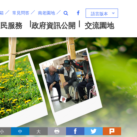
箱
常見問答
南老園地
語言版本
列印
facebook
twitter
plurk
小
中
大