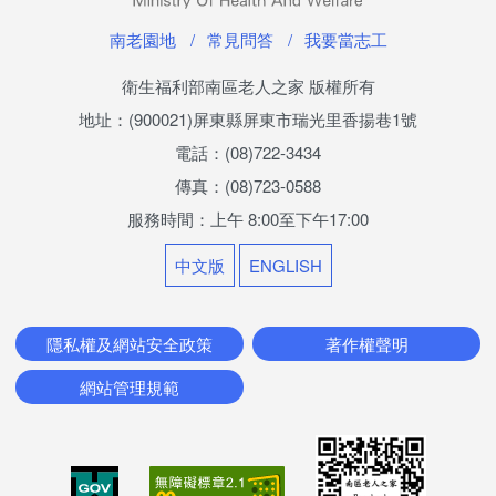
最新消息
南老園地
常見問答
我要當志工
兒少活動成果
衛生福利部南區老人之家 版權所有
榮譽榜
地址：(900021)屏東縣屏東市瑞光里香揚巷1號
電話：(08)722-3434
兒少權益專區
傳真：(08)723-0588
服務時間：上午 8:00至下午17:00
社區照顧服務
中文版
ENGLISH
香揚日間照顧中心
機構喘息服務
隱私權及網站安全政策
著作權聲明
家屬照顧者支持服務
網站管理規範
悅齡學苑(社區安心幸福學堂)
長青學苑 社區照顧關懷據點(南老據點)