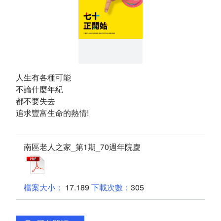
環境介紹
院區大樓
創心園地
人生有各種可能
室內環境
不論什麼年紀
都不要失去
首長簡介
追求豐富生命的熱情!
組織編制
南區老人之家_第1期_70週年院慶
服務願景及未來展望
PDF
聯絡方式
17.189
305
交通資訊