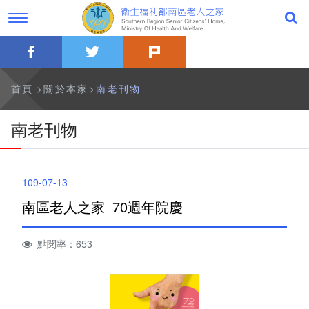
跳
過
到
字
主
型
要
切
facebook
twitter
plurk
內
換，
公告事項
容
社
群
分
最新消息
首頁
關於本家
南老刊物
享
工
具
一般公告
南老刊物
列
活動訊息
109-07-13
影音專區
南區老人之家_70週年院慶
關於本家
點閱率：653
歷史沿革
本家簡介