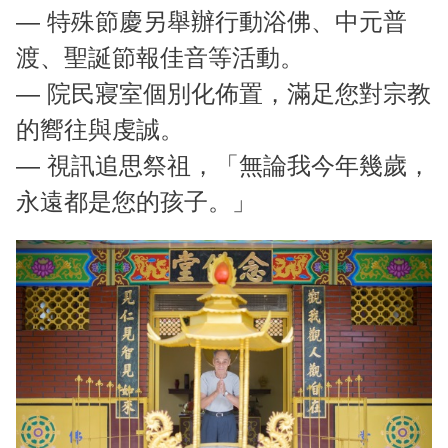
— 特殊節慶另舉辦行動浴佛、中元普
環境介紹
渡、聖誕節報佳音等活動。
院區大樓
— 院民寢室個別化佈置，滿足您對宗教
創心園地
的嚮往與虔誠。
— 視訊追思祭祖，「無論我今年幾歲，
室內環境
永遠都是您的孩子。」
首長簡介
組織編制
服務願景及未來展望
聯絡方式
交通資訊