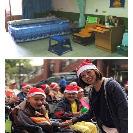
最新消息
兒少活動成果
榮譽榜
兒少權益專區
社區照顧服務
香揚日間照顧中心
機構喘息服務
家屬照顧者支持服務
悅齡學苑(社區安心幸福學堂)
長青學苑 社區照顧關懷據點(南老據點)