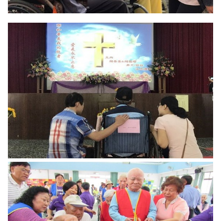
托嬰中心
醫療保健服務
預防保健
醫療保健
健康衛教
智慧科技照顧
自立生活
志願服務
沿革及組織架構