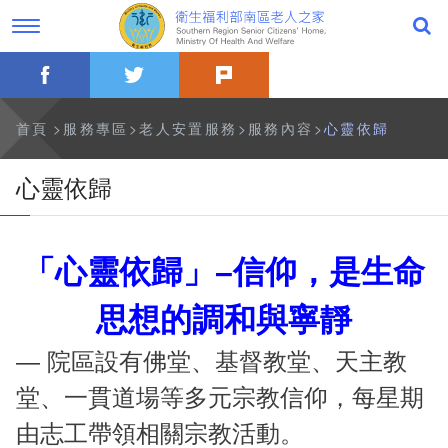
跳
過
到
字
主
型
要
切
facebook
twitter
plurk
內
換，
公告事項
容
社
群
分
最新消息
首頁
服務專區
老人安置服務
服務內容
心靈依歸
享
工
具
一般公告
心靈依歸
列
活動訊息
「心靈依歸」–信仰，是生命
影音專區
思想的調和與寧靜
關於本家
— 院區設有佛堂、基督教堂、天主教
歷史沿革
堂、一貫道場等多元宗教信仰，每星期
本家簡介
由志工帶領相關宗教活動。