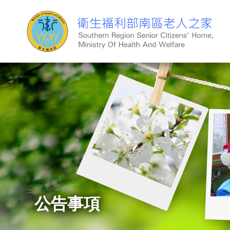
跳
到
主
要
內
容
:::
公告事項