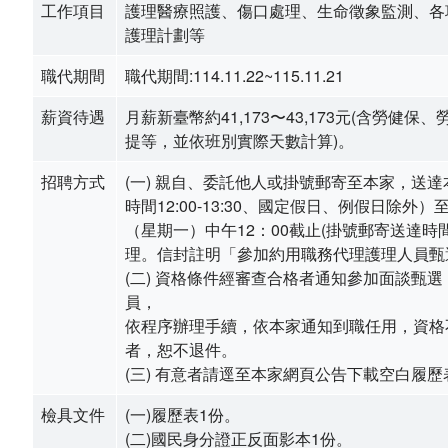
工作項目
護理醫療照護、傷口處理、生命徵象監測、各
南老刊物
護理計劃等
服務專區
職代期間
職代期間:114.11.22~115.11.21
老人安置服務
薪資待遇
月薪新臺幣約41,173〜43,173元(含勞健保
提等，並依班別實際天數計算)。
公費安置條件及申請流程
招聘方式
(一) 親自、委託他人或掛號郵寄至本家，送
時間12:00-13:30、國定假日、例假日除外）至
服務內容
（星期一）中午12：00截止(掛號郵寄送達時
理。信封註明「參加約用職務代理護理人員甄
長輩生活點滴
(二) 資格條件經審查合格者通知參加面談甄
員，
兒少安置服務
依程序辦理手續，依本家通知到職任用，資格
者，恕不退件。
少年教養科簡介
(三) 有意者請逕至本家網頁公告下載空白履歷
專業服務
檢具文件
(一)履歷表1份。
(二)國民身分證正反面影本1份。