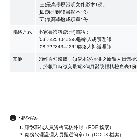
最新消息
(三)最高學歷證明文件影本1份。
(四)護理師證書影本1份
兒少活動成果
(五)最高學歷成績單1份
聯絡方式
本家養護科(護理)電話：
榮譽榜
(08)7223434#290聯絡人胡護理師
(08)7223434#291聯絡人鄭護理師。
兒少權益專區
其他
如經通知錄取，須依本家提供之新進人員體檢
社區照顧服務
，於報到時繳交最近3個月醫院體格檢查表1份
香揚日間照顧中心
機構喘息服務
家屬照顧者支持服務
相關檔案
悅齡學苑(社區安心幸福學堂)
應徵職代人員資格審核外封（PDF 檔案）
職務代理護理人員甄選簡章(1)（DOCX 檔案）
長青學苑 社區照顧關懷據點(南老據點)