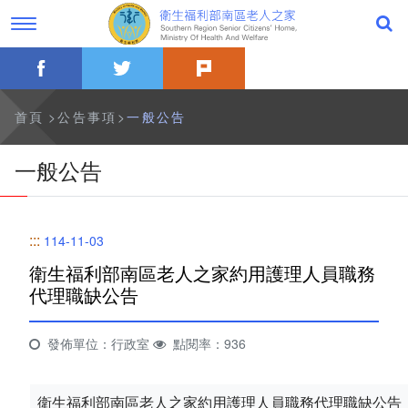
跳
過
到
字
主
型
要
切
facebook
twitter
plurk
內
換，
公告事項
容
社
群
分
最新消息
首頁
公告事項
一般公告
享
工
具
一般公告
一般公告
列
活動訊息
:::
114-11-03
影音專區
衛生福利部南區老人之家約用護理人員職務
代理職缺公告
關於本家
歷史沿革
發佈單位：行政室
點閱率：936
本家簡介
衛生福利部南區老人之家約用護理人員職務代理職缺公告