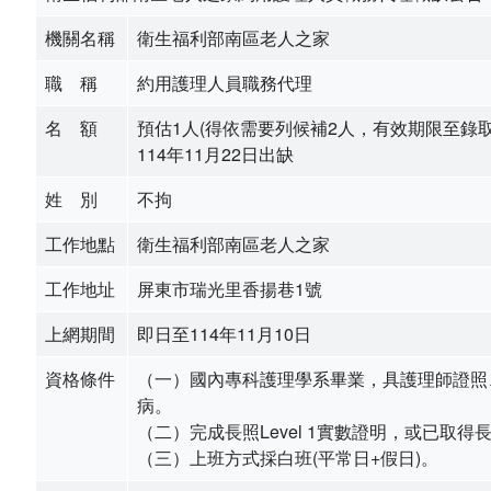
環境介紹
機關名稱
衛生福利部南區老人之家
院區大樓
職 稱
約用護理人員職務代理
名 額
預估1人(得依需要列候補2人，有效期限至錄
創心園地
114年11月22日出缺
室內環境
姓 別
不拘
首長簡介
工作地點
衛生福利部南區老人之家
工作地址
屏東市瑞光里香揚巷1號
組織編制
上網期間
即日至114年11月10日
服務願景及未來展望
資格條件
​（一）國內專科護理學系畢業，具護理師證
聯絡方式
病。
（二）完成長照Level 1實數證明，或已取得
交通資訊
（三）上班方式採白班(平常日+假日)。