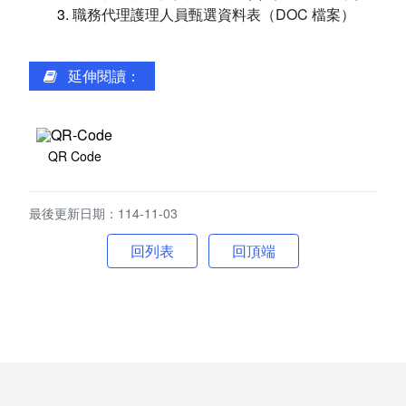
職務代理護理人員甄選資料表（DOC 檔案）
托嬰中心
延伸閱讀：
醫療保健服務
預防保健
QR Code
醫療保健
最後更新日期：114-11-03
健康衛教
回頂端
智慧科技照顧
自立生活
志願服務
沿革及組織架構