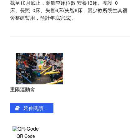
截至10月底止，剩餘空床位數 安養13床、養護 0
環境介紹
床、長照 0床、失智6床(失智6床，因少教所院生其宿
舍整建暫用，預計年底完成)。
院區大樓
創心園地
室內環境
首長簡介
組織編制
重陽運動會
服務願景及未來展望
延伸閱讀：
聯絡方式
交通資訊
QR Code