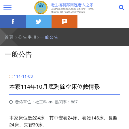
跳
過
到
字
主
型
要
切
facebook
twitter
plurk
內
換，
公告事項
容
社
群
分
最新消息
首頁
公告事項
一般公告
享
工
具
一般公告
一般公告
列
活動訊息
:::
114-11-03
影音專區
本家114年10月底剩餘空床位數情形
關於本家
發佈單位：社工科
點閱率：887
歷史沿革
本家床位數224床，其中安養24床、養護146床、長照
本家簡介
24床、失智30床。