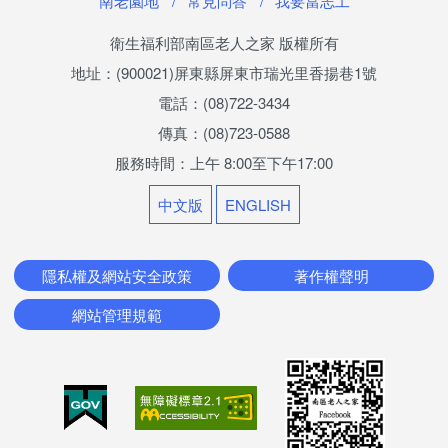
南老園地
常見問答
我要當志工
最新消息
衛生福利部南區老人之家 版權所有
兒少活動成果
地址：(900021)屏東縣屏東市瑞光里香揚巷1號
電話：(08)722-3434
榮譽榜
傳真：(08)723-0588
兒少權益專區
服務時間：上午 8:00至下午17:00
社區照顧服務
中文版
ENGLISH
香揚日間照顧中心
隱私權及網站安全政策
著作權聲明
機構喘息服務
網站管理規範
家屬照顧者支持服務
悅齡學苑(社區安心幸福學堂)
長青學苑 社區照顧關懷據點(南老據點)