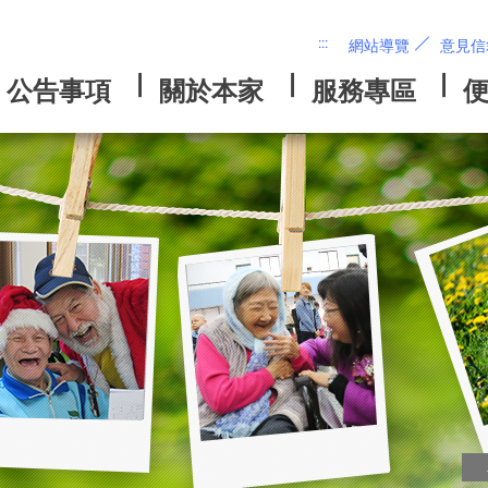
:::
網站導覽
意見信
略
過