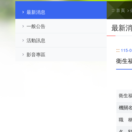
首頁
:::
最新消息
最新
一般公告
活動訊息
:::
115-0
影音專區
衛生
衛生
機關
職 
名 