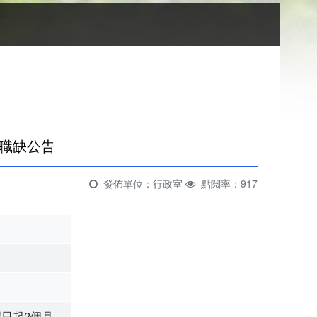
，
職缺公告
發佈單位：行政室
點閱率：917
日起2個月