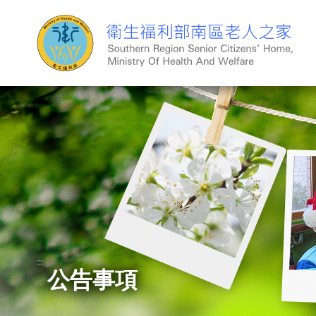
跳
到
主
要
內
容
:::
公告事項