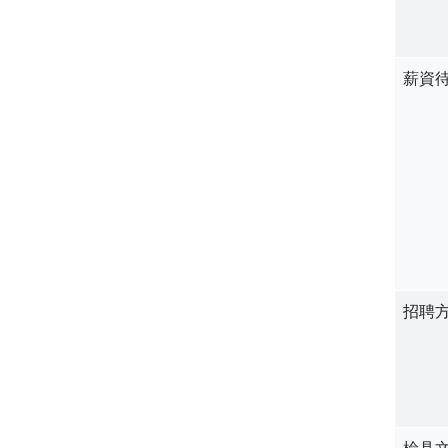
薪資
招聘
檢具