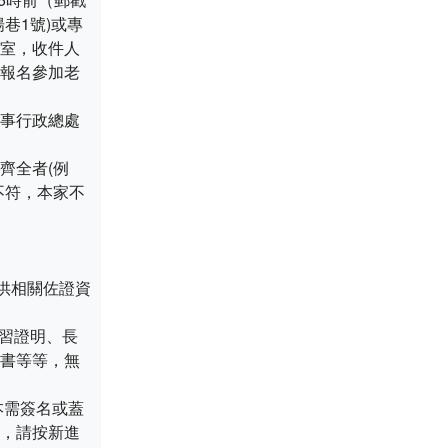
巷1號)或專
發室，收件人
報名參加老
事行政總處
齊全者(例
不符，本家不
供相關佐證資
學習證明、長
書等等，無
本需簽名或蓋
，請按新進