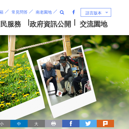
箱
常見問答
南老園地
語言版本
列印
facebook
twitter
plurk
小
中
大