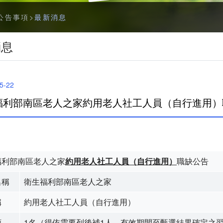
字
公告事項
最新消息
型
切
消息
換
社
群
5-22
分
享
福利部南區老人之家約用老人社工人員（自行進用）
工
具
列
福利部南區老人之家
約用
老人社工人員（自行進用）
職缺公告
名稱
衛生福利部南區老人之家
稱
約用老人社工人員（自行進用）
額
1名（得依需要列後補1人，有效期間至甄選結果確定之翌