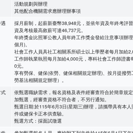
活動規劃與辦理
其他配合機關需求應辦理辦事項
待遇
採月薪制，起薪新臺幣38,948元，並依年資及年終考評
資及考核最高敘薪可達46,737元。
年終獎金比照軍公教人員年終工作獎金發給注意事項辦理(
個月)。
社會工作人員具社工相關系所碩士以上學歷者每月加給2,0
工作師執業執照每月加給4,000元，專科社會工作師證書每
0元。
享有勞保、健保(依勞、健保相關規定辦理)、按月提撥勞
勞基法相關規定辦理）。
方式
依甄選職缺需求，報名資格及表件經審查符合於簡章規定
加甄選，經審查資格不符合者，不另行通知。
甄選日期:於115年6月3日(星期三)辦理，請攜帶具有本
件或健保卡正本供查驗。
甄選方式：採面試徵選
文件
參加甄選報名人員，應檢附下列文件於115年6月1日下午