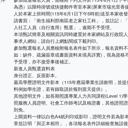
為憑）以限時掛號或快捷郵件寄至本家(屏東市瑞光里香揚
人於本家上班時間(115年6月1日下午5時前)送至本家收
請書寫：「衛生福利部南區老之家社工科」，並註記：「
人社工人員（自行進用）甄選」，逾期不予受理。
本項甄試簡章及相關資訊同時建置於本家網站及行政院人
事求人網站，請自行上網點閱或下載列印。
參加甄選報名人員應檢附報名表件如下所示，報名資料不
如：缺件、疏漏簽章或書面資料未填具詳實)，視為資格
予受理，亦不接受事後補正。
新進人員甄選資料表
身分證正、反面影本。
最高學歷證明文件影本（115年應屆畢業生請敘明，並提
料例如學生證，若有錄取請於報到當天提供）。
其他證明文件，如長期照護專業人力共同課程(Level 1)
照服務人員證明、社會工作師考試及格證書，其他證照證
則免。
上開資料一律以白色A4紙列印或影印，證明文件若為影
章並註明「與正本相符」，各項報名表件詳細檢查無誤後