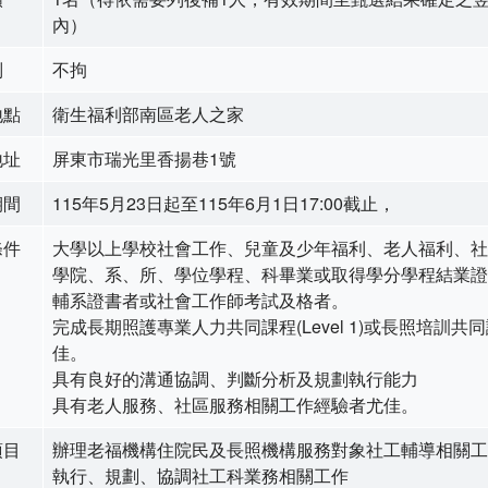
內）
別
不拘
地點
衛生福利部南區老人之家
地址
屏東市瑞光里香揚巷1號
期間
115年5月23日起至115年6月1日17:00截止，
條件
大學以上學校社會工作、兒童及少年福利、老人福利、社
學院、系、所、學位學程、科畢業或取得學分學程結業證
輔系證書者或社會工作師考試及格者。
完成長期照護專業人力共同課程(Level 1)或長照培訓共
佳。
具有良好的溝通協調、判斷分析及規劃執行能力
具有老人服務、社區服務相關工作經驗者尤佳。
項目
辦理老福機構住院民及長照機構服務對象社工輔導相關工
執行、規劃、協調社工科業務相關工作