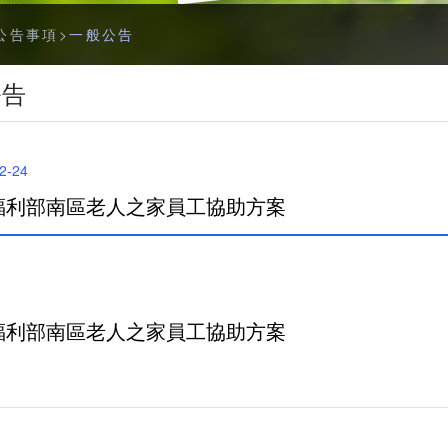
字
公告事項
一般公告
型
切
公告
換
社
群
2-24
分
享
生福利部南區老人之家員工協助方案
工
具
列
生福利部南區老人之家員工協助方案