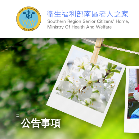
跳
到
主
要
內
容
:::
公告事項