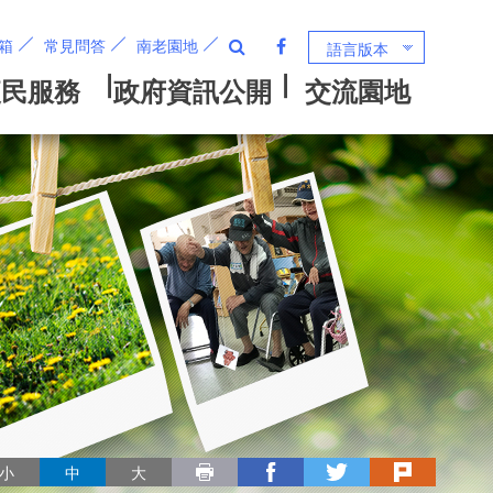
箱
常見問答
南老園地
語言版本
列印
facebook
twitter
plurk
小
中
大