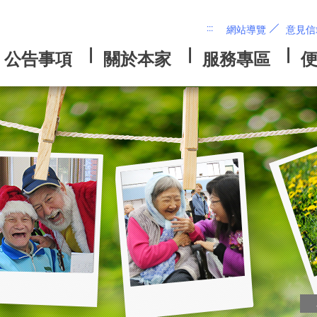
:::
網站導覽
意見信
略
過