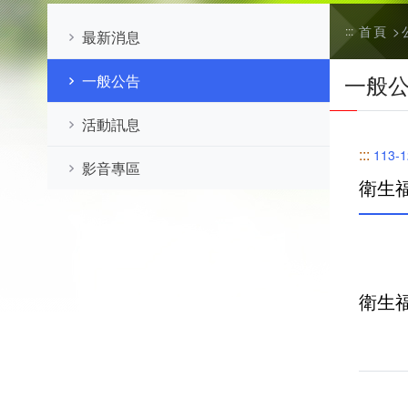
首頁
:::
最新消息
一般
一般公告
活動訊息
:::
113-1
影音專區
​衛
​衛