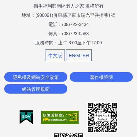
最新消息
衛生福利部南區老人之家 版權所有
地址：(900021)屏東縣屏東市瑞光里香揚巷1號
兒少活動成果
電話：(08)722-3434
榮譽榜
傳真：(08)723-0588
服務時間：上午 8:00至下午17:00
兒少權益專區
中文版
ENGLISH
社區照顧服務
香揚日間照顧中心
隱私權及網站安全政策
著作權聲明
網站管理規範
機構喘息服務
家屬照顧者支持服務
悅齡學苑(社區安心幸福學堂)
長青學苑 社區照顧關懷據點(南老據點)