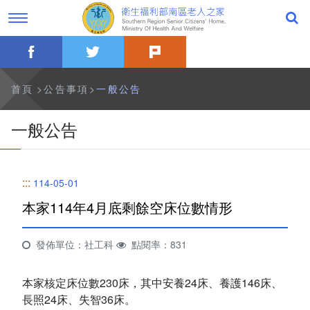
跳
過
到
字
主
型
要
切
facebook
twitter
plurk
內
換，
公告事項
容
社
群
分
最新消息
首頁
公告事項
一般公告
享
工
具
一般公告
一般公告
列
活動訊息
:::
114-05-01
影音專區
本家114年4月底剩餘空床位數情形
關於本家
發佈單位：社工科
點閱率：831
歷史沿革
本家核定床位數230床，其中安養24床、養護146床、
本家簡介
長照24床、失智36床。