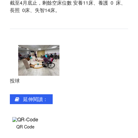
截至4月底止，剩餘空床位數 安養11床、養護 0 床、
環境介紹
長照 0床、失智14床。
院區大樓
創心園地
室內環境
首長簡介
投球
組織編制
服務願景及未來展望
延伸閱讀：
聯絡方式
QR Code
交通資訊